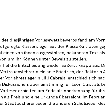
 des diesjährigen Vorlesewettbewerbs fand am Vor
i aufgeregte Klassensieger aus der Klasse 6a traten g
l einen von ihnen ausgewählten, bekannten Text als
or, um ihr Können unter Beweis zu stellen.
 fiel die Entscheidung wieder äußerst knapp aus. Die
Vertrauenslehrerin Melanie Friedrich, der Rektorin A
 Vorjahressiegerin Lilli Cabraja, entschied sich nac
 Diskussionen, aber einstimmig für Leon Guist als b
 Vorleser erhielten am Ende als Anerkennung für ihr
n als Preis und eine Urkunde überreicht. Im Februar
der Stadtbücherei gegen die anderen Schulsieger des