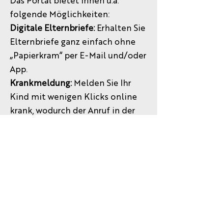
Das Portal bietet Ihnen u.a.
folgende Möglichkeiten:
Digitale Elternbriefe:
Erhalten Sie
Elternbriefe ganz einfach ohne
„Papierkram“ per E-Mail und/oder
App.
Krankmeldung:
Melden Sie Ihr
Kind mit wenigen Klicks online
krank, wodurch der Anruf in der
Schule entfällt.
Stunden- und Vertretungsplan:
Rufen Sie jederzeit den
tagesaktuellen Stunden- und
Vertretungsplan ab.
Nachrichtenmodul:
Kommunizieren Sie ganz einfach