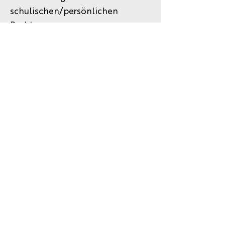
schulischen/persönlichen
Problemen:
www.km.bayern.de/schueler/was-
tun-bei.html
Eltern-Rechte und Pflichten:
www.km.bayern.de/eltern/was-
tun-bei/rechte-
undpflichten.html