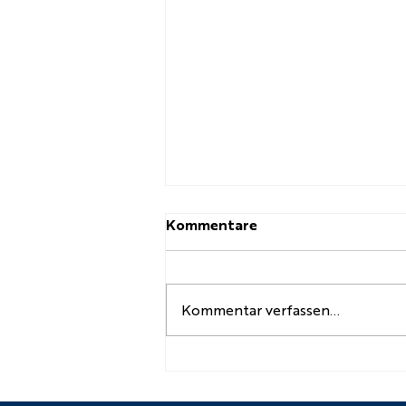
Kommentare
Kommentar verfassen...
Kl. 7 Kreativwettbewerb
der Schreinereiinnung