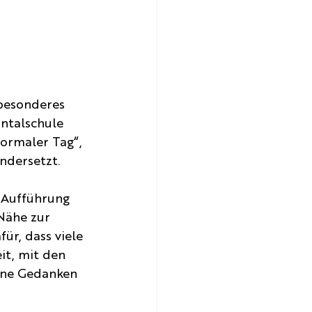
besonderes 
ntalschule 
ormaler Tag“, 
ndersetzt.
 Aufführung 
Nähe zur 
r, dass viele 
it, mit den 
ene Gedanken 