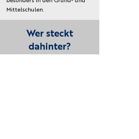
Mittelschulen.
Wer steckt
dahinter?
QuaMath wird vom
IQB
(Institut zur
Qualitätsentwicklung im
Bildungswesen)
gemeinsam mit
der
Kultusministerkonferenz
entwickelt und in Bayern vom
Staatsinstitut für Schulqualität
und
Bildungsforschung (ISB)