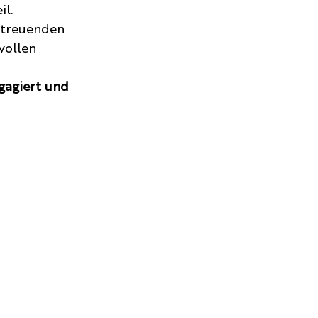
l.
etreuenden 
vollen 
gagiert und 