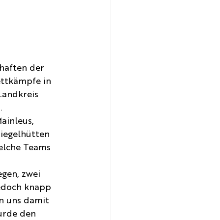
haften der 
ttkämpfe in 
andkreis 
.
inleus, 
Ziegelhütten 
welche Teams 
gen, zwei 
jedoch knapp 
n uns damit 
urde den 